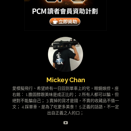
Mickey Chan
愛模擬飛行、希望終有一日回到單車上的宅，眼鏡娘控。座
右銘： 1.膽固醇跟美味是成正比的； 2.所有人都可以騙，但
絕對不能騙自己； 3.賣掉的貨才是錢，不賣的收藏品不值一
文； 4.踩單車，是為了吃更多美食！ 5.正義的話語，不一定
出自正義之人的口；