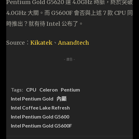
Pentium Gold G5620 達 4.0GHz 時脈，終於突破
4.0GHz 大關。而 G5600F 會否與上述 7 款 CPU 同
時推出？就有待 Intel 公布了。
Source：
Kikatek
、
Anandtech
- 廣告 -
Tags:
CPU
Celeron
Pentium
Intel Pentium Gold
內顯
Intel Coffee Lake Refresh
Intel Pentium Gold G5600
Intel Pentium Gold G5600F