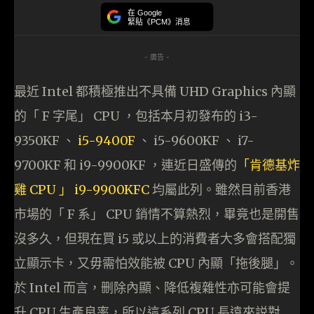
在 Google
緊貼《PCM》消息
- 廣告 -
最近 Intel 都積極推出不具備 UHD Graphics 內顯
的「 F 字尾」 CPU ，包括本月初發布的 i3-
9350KF 、
i5-9400F
、 i5-9600KF 、 i7-
9700KF 和 i9-9900KF ，連近日盛傳的
「肯德基炸
雞 CPU 」 i9-9900KFC
均屬此列。雖然目前香港
市場的「 F 系」 CPU 銷情不算熱烈，畢竟也是開售
沒多久，但現在買 i5 或以上的消費者大多會搭配獨
立顯示卡，又毋需怕效能被 CPU 內顯「拖後腿」。
於 Intel 而言，删除內顯、降低複雜性亦可能會提
升 CPU 生產良率，所以這系列 CPU 長遠來説對