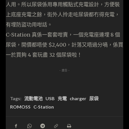
人用。所以尿袋係用專用觸點式充電設計，方便裝
上底座充電之餘，街外人拎走咗尿袋都冇得充電，
有埋防盜功用咁話。
C-Station 真係一套套咁賣，一個充電座連埋 8 個
尿袋，開價都唔使 $2,400，計落又唔過分喎，係買
一於買夠 4 套玩盡 32 個尿袋啦！
- 廣告 -
Tags:
流動電池
USB
充電
charger
尿袋
ROMOSS
C-Station