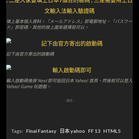
填上基本個人資料。「メールアドレス」即電郵地址，「パスワー
ド」即密碼，其他的按上圖來選擇就可以。
記下由官方寄出的啟動碼
輸入啟動碼後按 Next 即可返回日本 Yahoo! 首頁，然後就可以登入
Yahoo! Game 玩遊戲。
- 廣告 -
Tags:
Final Fantasy
日本 yahoo
FF 13
HTML5