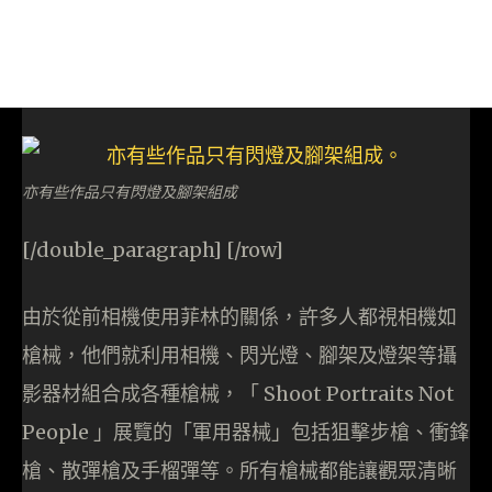
亦有些作品只有閃燈及腳架組成
[/double_paragraph] [/row]
由於從前相機使用菲林的關係，許多人都視相機如
槍械，他們就利用相機、閃光燈、腳架及燈架等攝
影器材組合成各種槍械，「 Shoot Portraits Not
People 」展覽的「軍用器械」包括狙擊步槍、衝鋒
槍、散彈槍及手榴彈等。所有槍械都能讓觀眾清晰