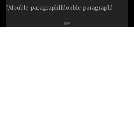
[/double_paragraph][double_paragraph]
- 廣告 -