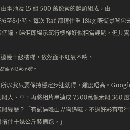
由電池及 15 組 500 萬像素的鏡頭組成，由
6至8小時。每次 Raf 都揹住重 18kg 嘅街景背包
四個鐘，睇佢即場示範行樓梯好似相當輕鬆，但其實
，依然面不紅氣不喘。
，所以我只要保持穩定步速就得，難度唔高。Googl
、車，再將相片串連成 7,500萬像素嘅 360 度
忘嘅經歷？「有試過喺山畀狗追囉，不過好彩有帶行
咁揹住十幾公斤裝備跑。」