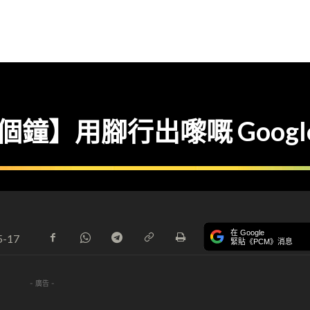
四個鐘】用腳行出嚟嘅 Googl
在 Google
5-17
緊貼《PCM》消息
- 廣告 -