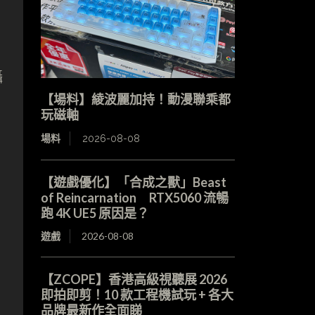
攝
【場料】綾波麗加持！動漫聯乘都
玩磁軸
場料
2026-08-08
【遊戲優化】「合成之獸」Beast
of Reincarnation RTX5060 流暢
跑 4K UE5 原因是？
遊戲
2026-08-08
【ZCOPE】香港高級視聽展 2026
即拍即剪！10 款工程機試玩 + 各大
品牌最新作全面睇