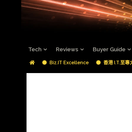
Tech
Reviews
Buyer Guide
Biz.IT Excellence
香港 I.T.至