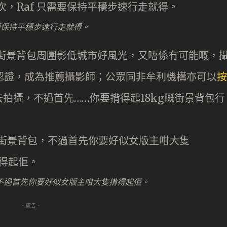
需要保持平穩步速行走就得。
gle 街景背包周圍影低城市好風光，又唔係冇可能嘅，
申請認證，成為推薦攝影師；公眾同非牟利機構亦可以
按
拍攝，不過首先……你要揹得起18kg嘅街景背包行
不過首先你要好似女版主咁大隻揹得起佢。
- 廣告 -