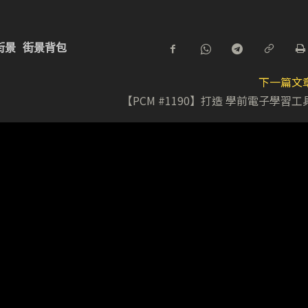
 街景
街景背包
下一篇文
【PCM #1190】打造 學前電子學習工