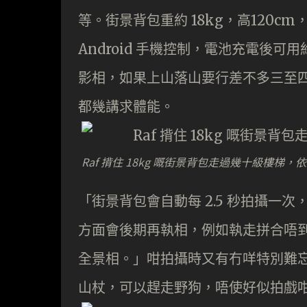
等。街景背包重約 18kg，高120cm，
Android 手機控制，電池充電後可用約
影相，如果上山落山要行差不多三至
都幾講求體能。
Raf 揹住 18kg 嘅街景背包走過幾十級樓梯
「街景背包會自動每 2.5 秒拍攝一次
方面會後期再執相，例如執走拼合唔到嘅人
全景相。」咁拍攝時又有冇咩特別難
山杖，可以趕走野狗，唔使好似拍戲