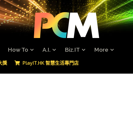
How To
A.I.
Biz.IT
More
專大獎
PlayIT.HK 智慧生活專門店