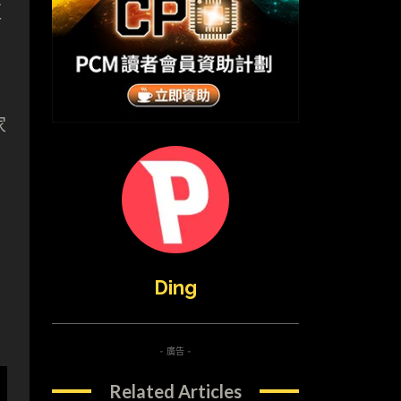
佢
家
Ding
- 廣告 -
Related Articles