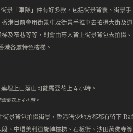
e 街景「車隊」仲有好多款，包括街景背囊、街景手
。香港目前會用街景車及街景手推車去拍攝大街及道
樓梯及窄巷等等，則會由專人背上街景背包去拍攝。
能需要花上 4 小時。
揹住街景背包拍攝街景，香港唔少地方都都有留下 Ra
八段、中環美利道旋轉樓梯、石板街、沙田萬佛寺等