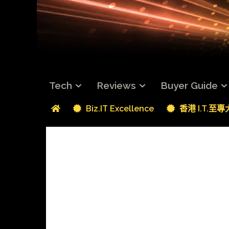
Tech
Reviews
Buyer Guide
Biz.IT Excellence
香港 I.T.至