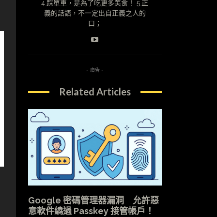
4.踩單車，是為了吃更多美食！ 5.正
義的話語，不一定出自正義之人的
口；
- 廣告 -
Related Articles
Google 密碼管理器漏洞 允許惡
意軟件繞過 Passkey 接管帳戶！