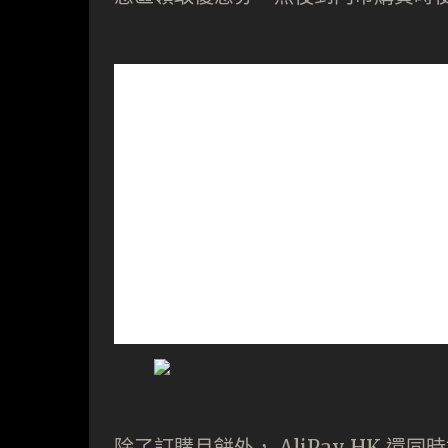
除了訂購月餅外， AliPay HK 還