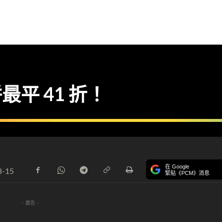
餅最平 41 折！
在 Google
8-15
緊貼《PCM》消息
- 廣告 -