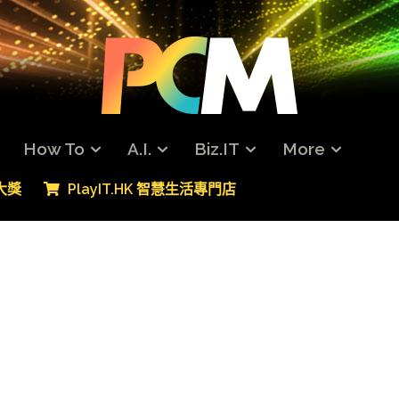
How To
A.I.
Biz.IT
More
專大獎
PlayIT.HK 智慧生活專門店