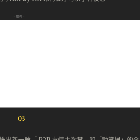
- 廣告 -
同時推出新一輪「 P2P 友情大激賞」和「勁賞掃」的全