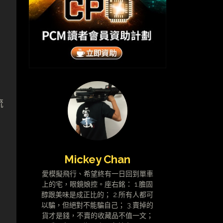
流
Mickey Chan
愛模擬飛行、希望終有一日回到單車
上的宅，眼鏡娘控。座右銘： 1.膽固
醇跟美味是成正比的； 2.所有人都可
以騙，但絕對不能騙自己； 3.賣掉的
貨才是錢，不賣的收藏品不值一文；