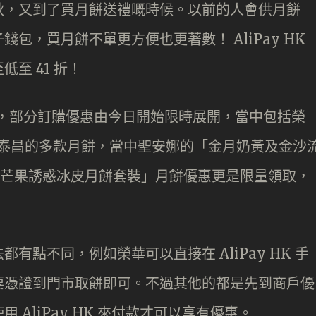
秋，又到了買月餅送禮嘅時候。以前的人會供月餅
包，買月餅不單更方便也更著數！ AliPay HK
至 41 折！
餅活動，部分訂購優惠由今日開始限時展開，當中包括榮
ery 、泰昌的多款月餅，當中聖安娜的「金月奶黃及金沙
+芒果誘惑冰皮月餅套裝」月餅優惠更是限量領取，
點不同，例如榮華可以直接在 AliPay HK 手
要憑證到門市取餅即可。不過其他的都是先到商戶優
AliPay HK 來付款才可以享有優惠。