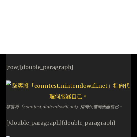
[row][double_paragraph]
駭客將「conntest.nintendowifi.net」指向代理伺服器自己。
[/double_paragraph][double_paragraph]