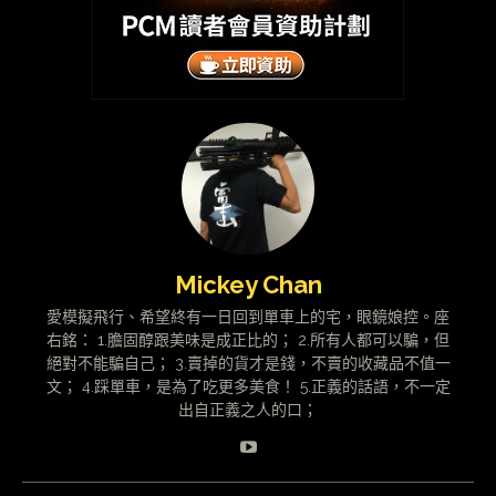
Mickey Chan
愛模擬飛行、希望終有一日回到單車上的宅，眼鏡娘控。座
右銘： 1.膽固醇跟美味是成正比的； 2.所有人都可以騙，但
絕對不能騙自己； 3.賣掉的貨才是錢，不賣的收藏品不值一
文； 4.踩單車，是為了吃更多美食！ 5.正義的話語，不一定
出自正義之人的口；