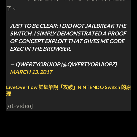
了。
JUST TO BE CLEAR: I DID NOT JAILBREAK THE
SWITCH. I SIMPLY DEMONSTRATED A PROOF
OF CONCEPT EXPLOIT THAT GIVES ME CODE
EXEC IN THE BROWSER.
— QWERTYORUIOP (@QWERTYORUIOPZ)
MARCH 13, 2017
LiveOverflow 詳細解說「攻破」NINTENDO Switch 的原
理
[ot-video]