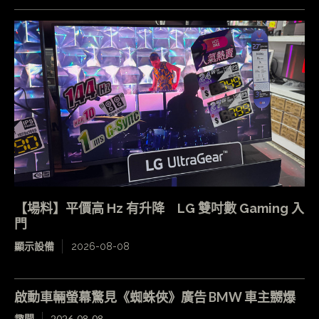
【場料】平價高 Hz 有升降 LG 雙吋數 Gaming 入
門
顯示設備
2026-08-08
啟動車輛螢幕驚見《蜘蛛俠》廣告 BMW 車主嬲爆
趣聞
2026-08-08