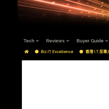
Tech
Reviews
Buyer Guide
Biz.IT Excellence
香港 I.T.至