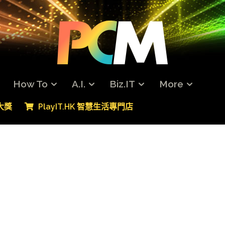
How To
A.I.
Biz.IT
More
專大獎
PlayIT.HK 智慧生活專門店