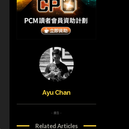
Ayu Chan
- 廣告 -
Related Articles