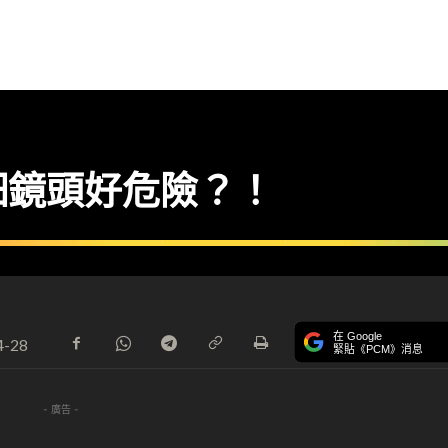
細鏡頭好危險？！
在 Google
4-28
緊貼《PCM》消息
- 廣告 -