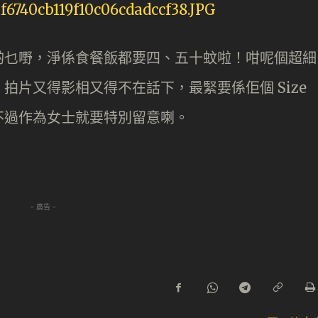
啲乜嘢，淨係食餐飯都要四、五十蚊啦！咁呢個超細
拍片又得影相又得不在話下，最緊要係佢個 Size
不過作為女士就要特別留意喇。
- 廣告 -