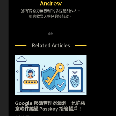
Andrew
號稱"周身刀無張利"的多媒體創作人。
很喜歡樂天熊仔的怪叔叔。
- 廣告 -
Related Articles
Google 密碼管理器漏洞 允許惡
意軟件繞過 Passkey 接管帳戶！