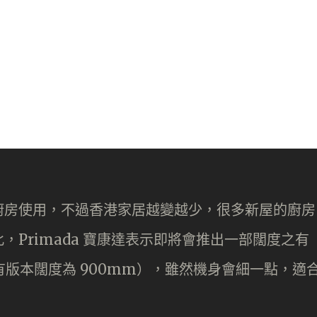
廚房使用，不過香港家居越變越少，很多新屋的廚房
Primada 寶康達表示即將會推出一部闊度之有
有版本闊度為 900mm），雖然機身會細一點，適