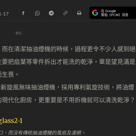
在 Google
1-17
緊貼《PCM》消息
- 廣告 -
。而在清潔抽油煙機的時候，過程更令不少人感到絕
往要把扇葉等零件拆出才能洗的乾淨，單是望見滿是
而生畏。
推出全新旋風無味抽油煙機，採用專利氣旋技術，將油煙
的現代化廚房，更重要是不用拆機就可以清洗乾淨？
抽氣口，而沒有傳統抽油煙機的風扇及濾網。