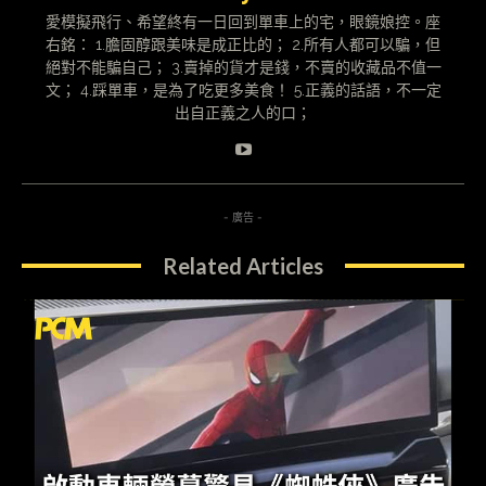
愛模擬飛行、希望終有一日回到單車上的宅，眼鏡娘控。座
右銘： 1.膽固醇跟美味是成正比的； 2.所有人都可以騙，但
絕對不能騙自己； 3.賣掉的貨才是錢，不賣的收藏品不值一
文； 4.踩單車，是為了吃更多美食！ 5.正義的話語，不一定
出自正義之人的口；
- 廣告 -
Related Articles