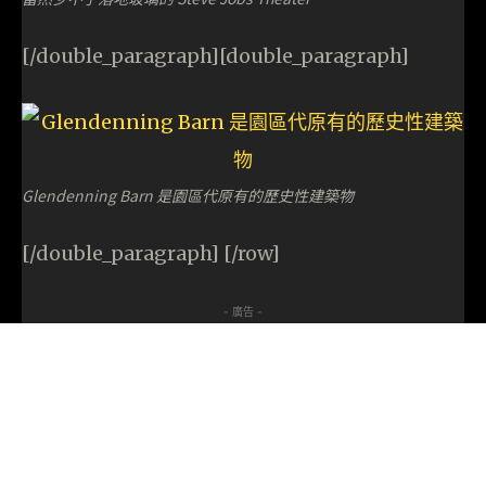
[/double_paragraph][double_paragraph]
Glendenning Barn 是園區代原有的歷史性建築物
[/double_paragraph] [/row]
- 廣告 -