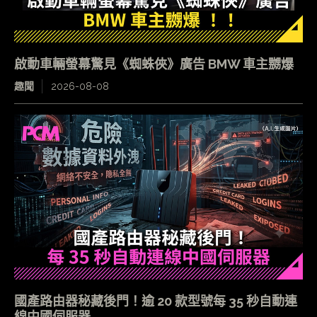
啟動車輛螢幕驚見《蜘蛛俠》廣告 BMW 車主嬲爆
趣聞
2026-08-08
國產路由器秘藏後門！逾 20 款型號每 35 秒自動連
線中國伺服器