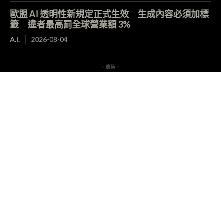
歐盟 AI 透明性新規定正式生效 生成內容必須加標
籤 違者最高罰全球營業額 3%
A.I.
2026-08-04
- 廣告 -