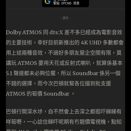
緊貼《PCM》消息
- 廣告 -
Dolby ATMOS 同 dts:X 差不多已經成為電影音效
的主要技術，幸好目前新推出的 4K UHD 多數都會
用上述兩種音效，不過好多朋友屋企空間有限，莫
講玩 ATMOS 要用天花或反射式喇叭，就算係基本
5.1 聲道都未必夠位擺，所以 Soundbar 係另一個
不錯的選擇，而今次巴頓就幫各位搵到批支援
ATMOS 的筍價 Soundbar 。
巴頓行開深水埗，自不然會上去深之都逛吓睇睇有
咩筍嘢，一心諗住睇吓呢期有冇靚價電視機，點知