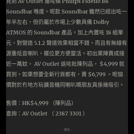
見到 AV Outlet 擺咗條 Philips Fidelio B8
Soundbar 喺度。呢款 Soundbar 雖然已經出咗一
年半左右，但仍屬於市場上少數具備 Dolby
ATMOS 的 Soundbar 產品。加上內置咗 18 組單
元，對營造 5.1.2 聲道效果相當不錯，而且有無線有
源重低音喇叭，擺位更方便靈活。初出果陣賣成接
近一萬蚊， AV Outlet 返咗批陳列品， $4,999 就
買到。如果想要全新行貨都有，賣 $6,799 。呢個
價對於冇地方玩擴音機同喇叭嘅朋友真係幾吸引。
售價：HK$4,999 （陳列品）
查詢：AV Outlet （ 2387 3301 ）
- 廣告 -