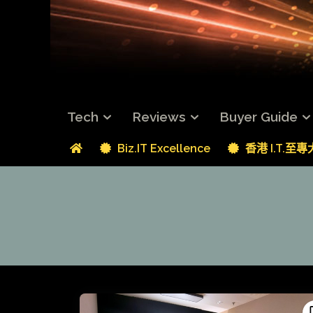
Tech
Reviews
Buyer Guide
Biz.IT Excellence
香港 I.T.至