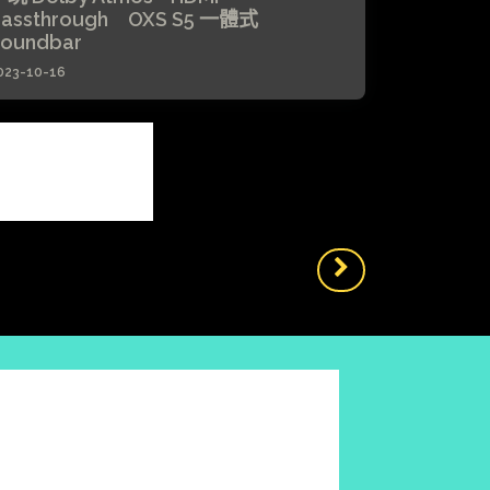
assthrough OXS S5 一體式
oundbar
023-10-16