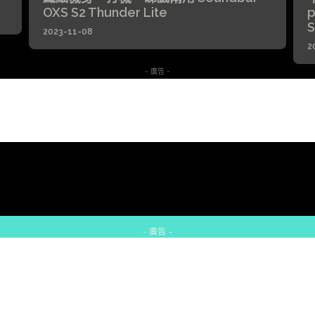
OXS S2 Thunder Lite
p
S
2023-11-08
2
- 廣告 -
- 廣告 -