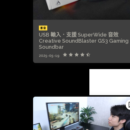
影音
USB 輸入．支援 SuperWide 音效
Creative SoundBlaster GS3 Gaming
Soundbar
2025-05-19