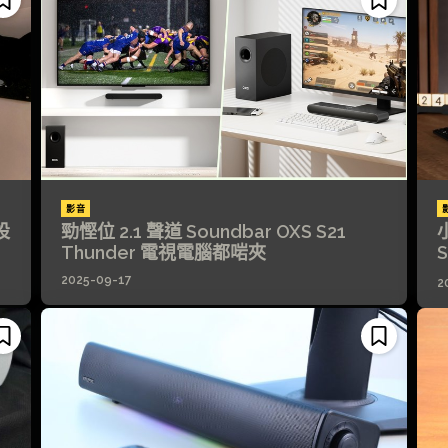
影音
設
勁慳位 2.1 聲道 Soundbar OXS S21
小
Thunder 電視電腦都啱夾
S
2025-09-17
2