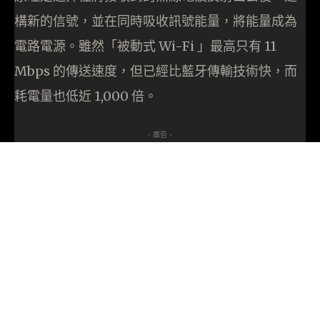
構新的信號，並在同時吸收訊號能量，將能量成為
電路電源。雖然「被動式 Wi-Fi 」最高只有 11
Mbps 的傳送速度，但已經比藍牙傳輸技術快，而
耗電量也低近 1,000 倍。
- 廣告 -