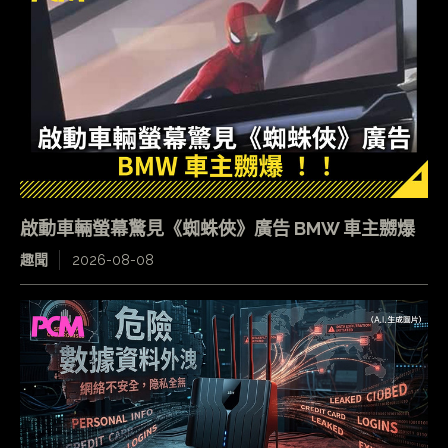
啟動車輛螢幕驚見《蜘蛛俠》廣告 BMW 車主嬲爆
趣聞
2026-08-08