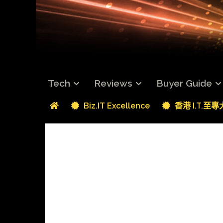
Tech
Reviews
Buyer Guide
Biz.IT Excellence
香港 I.T.至