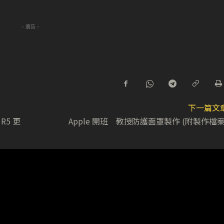
- 廣告 -
下一篇文
 R5 更
Apple 開班 教授防護面罩製作 (附製作檔案