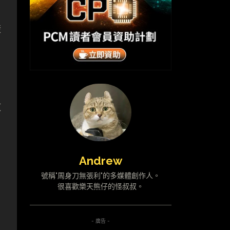
透
做
Andrew
號稱"周身刀無張利"的多媒體創作人。
很喜歡樂天熊仔的怪叔叔。
- 廣告 -