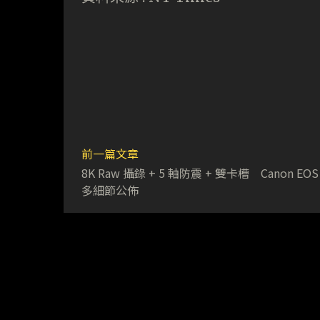
前一篇文章
8K Raw 攝錄 + 5 軸防震 + 雙卡槽 Canon EOS
多細節公佈