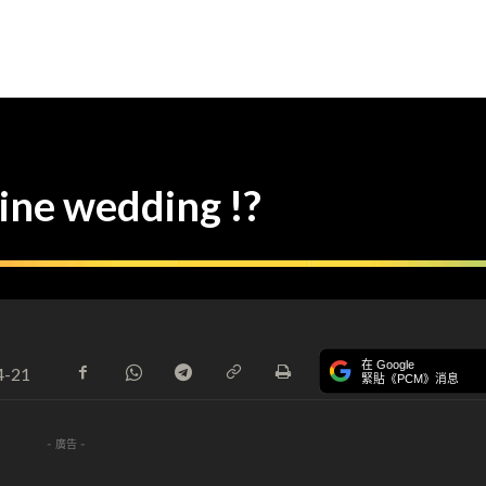
e wedding !?
在 Google
4-21
緊貼《PCM》消息
- 廣告 -