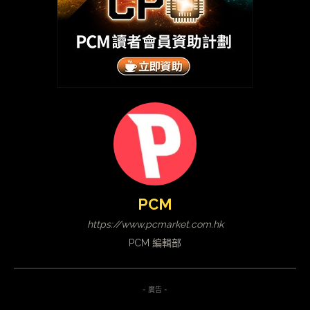
PCM
https://www.pcmarket.com.hk
PCM 編輯部
- 廣告 -