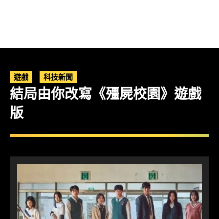
遊戲
科技新聞
結局由你改寫《殭屍校園》遊戲
版