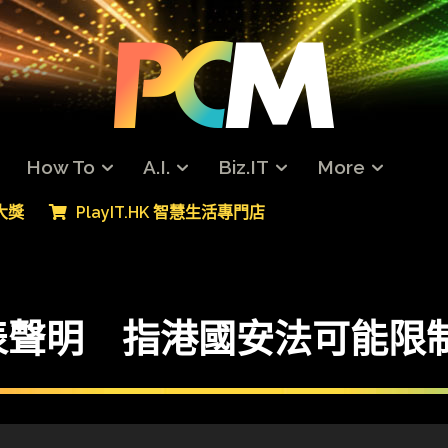
How To
A.I.
Biz.IT
More
專大獎
PlayIT.HK 智慧生活專門店
表聲明 指港國安法可能限