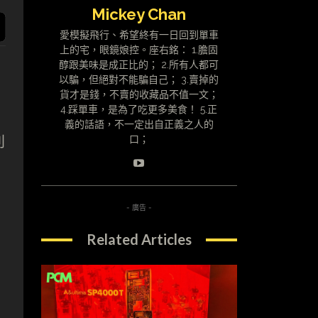
Mickey Chan
愛模擬飛行、希望終有一日回到單車
上的宅，眼鏡娘控。座右銘： 1.膽固
醇跟美味是成正比的； 2.所有人都可
以騙，但絕對不能騙自己； 3.賣掉的
貨才是錢，不賣的收藏品不值一文；
4.踩單車，是為了吃更多美食！ 5.正
義的話語，不一定出自正義之人的
利
口；
安
- 廣告 -
Related Articles