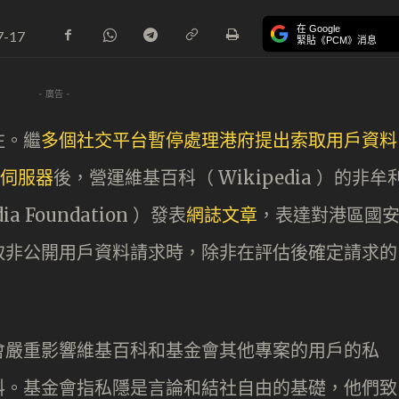
在 Google
7-17
緊貼《PCM》消息
- 廣告 -
注。繼
多個社交平台暫停處理港府提出索取用戶資料
港伺服器
後，營運維基百科（ Wikipedia ）的非牟
 Foundation ）發表
網誌文章
，表達對港區國
取非公開用戶資料請求時，除非在評估後確定請求的
會嚴重影響維基百科和基金會其他專案的用戶的私
料。基金會指私隱是言論和結社自由的基礎，他們致