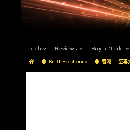
Tech
Reviews
Buyer Guide
Biz.IT Excellence
香港 I.T.至