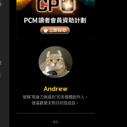
系
存
相
Andrew
號稱"周身刀無張利"的多媒體創作人。
很喜歡樂天熊仔的怪叔叔。
- 廣告 -