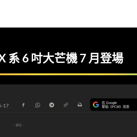
X 系 6 吋大芒機 7 月登場
在 Google
5-17
緊貼《PCM》消息
- 廣告 -