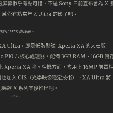
吋的屏幕似乎有點可惜，不過 Sony 日前宣布會為 X 
覺有點當年 Z Ultra 的影子吧。
採用 MTK 處理器。
Ultra，即是低階型號 Xperia XA 的大芒版
lio P10 八核心處理器，配備 3GB RAM、16GB 儲
 Xperia XA 強。相機方面，會用上 16MP 前置
相機也加入 OIS（光學映像穩定技術）。
XA Ultra 將
他幾款 X 系列其後推出吧。
- 廣告 -