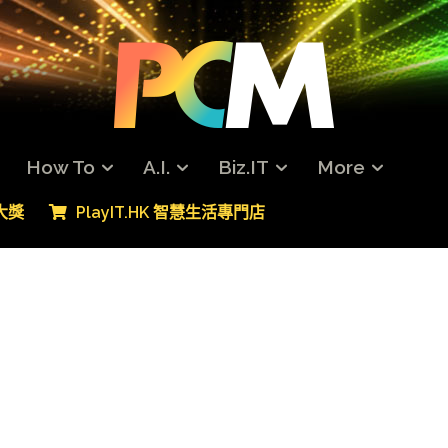
How To
A.I.
Biz.IT
More
專大獎
PlayIT.HK 智慧生活專門店