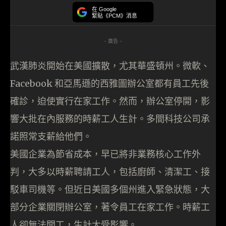
在 Google
緊貼《PCM》消息
- 廣告 -
武漢肺炎開始在美國擴散，尤其華盛頓州。微軟、
Facebook 和亞馬遜的西雅圖辦公室都有員工先後
確診，迫使實行在家工作。然而，辦公室停開，影
響大批在內服務的時薪工人生計。多間科技公司承
諾照常支薪給他們。
美國企業為節省成本，早已將非業務核心工作外
判，大多以時薪聘請工人，包括廚師、清潔工、接
駁車司機等。但近日美國多個州進入緊急狀態，大
部分企業關閉辦公室，著令員工在家工作。時薪工
人卻無法開工，生計大受影響。