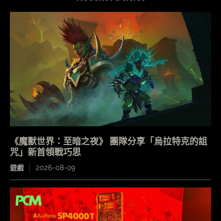
《魔獸世界：至暗之夜》 團隊分享「烏拉特克的詛
咒」新首領戰巧思
遊戲
2026-08-09