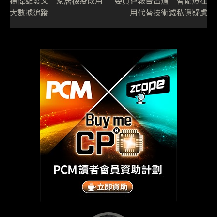
楊偉雄發文 家居檢疫改用
委員會報告出爐 智能燈柱
大數據追蹤
用代替技術減私隱疑慮