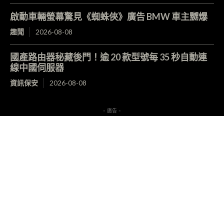
啟動車輛螢幕驚見《蜘蛛俠》廣告 BMW 車主嬲爆
趣聞
2026-08-08
國產路由器秘藏後門！逾 20 款型號每 35 秒自動連
線中國伺服器
資訊保安
2026-08-08
- 廣告 -