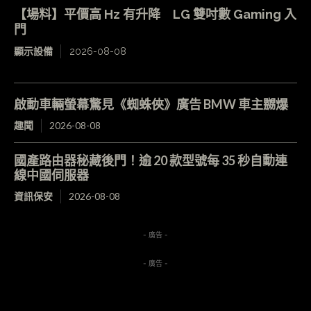
【場料】平價高 Hz 有升降 LG 雙吋數 Gaming 入
門
顯示設備
2026-08-08
啟動車輛螢幕驚見《蜘蛛俠》廣告 BMW 車主嬲爆
趣聞
2026-08-08
國產路由器秘藏後門！逾 20 款型號每 35 秒自動連
線中國伺服器
資訊保安
2026-08-08
- 廣告 -
- 廣告 -