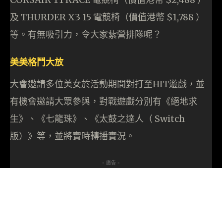
及 THURDER X3 15 電競椅（價值港幣 $1,788 ）
等。有無吸引力，令大家紥營排隊呢？
美美格鬥大放
大會邀請多位美女於活動期間對打至HIT遊戲，並
有機會邀請大眾參與，對戰遊戲分別有《絕地求
生》、《七龍珠》、《太鼓之達人（ Switch
版）》等，並將實時轉播實況。
- 廣告 -