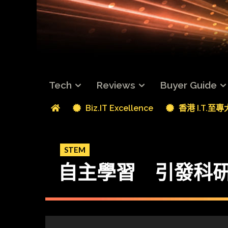
Tech
Reviews
Buyer Guide
Biz.IT Excellence
香港 I.T.至
STEM
自主學習 引發科