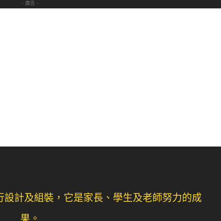
- 廣告 -