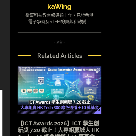
kaWing
從事科技教育報導逾十年，見證香港
電子學習及STEM的興起和轉變。
- 廣告 -
Related Articles
【ICT Awards 2026】ICT 學生創
新獎 7.20 截止！大專組贏城大 HK