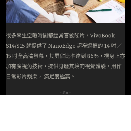
很多學生空暇時間都經常喜歡睇片，VivoBook
S14/S15 就提供了 NanoEdge 超窄邊框的 14 吋／
15 吋全高清螢幕，其屏佔比率達到 86％，機身上亦
加有廣視角技術，提供身歷其境的視覺體驗，用作
日常影片娛樂， 滿足度極高。
- 廣告 -