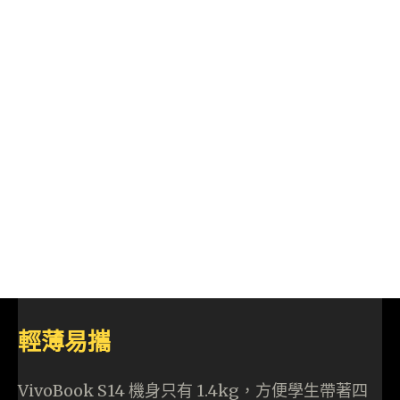
輕薄易攜
VivoBook S14 機身只有 1.4kg，方便學生帶著四