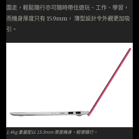
圍走，輕鬆隨行亦可隨時帶住遊玩、工作、學習，
而機身厚度只有 15.9mm， 薄型設計令外觀更加吸
引。
1.4kg 重量配以 15.9mm 厚度機身，輕便隨行。