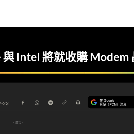
 與 Intel 將就收購 Mod
在 Google
7-23
緊貼《PCM》消息
- 廣告 -