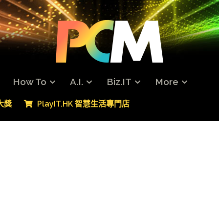
How To
A.I.
Biz.IT
More
專大獎
PlayIT.HK 智慧生活專門店