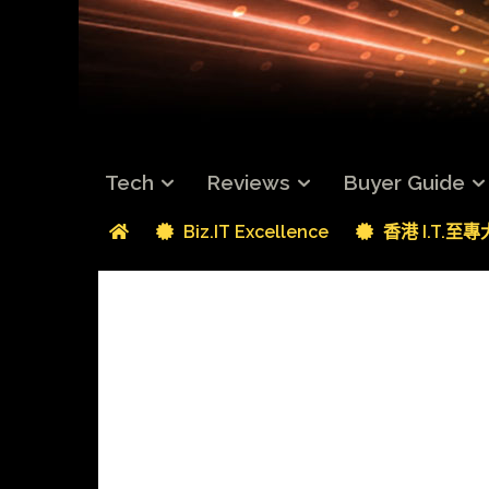
Tech
Reviews
Buyer Guide
Biz.IT Excellence
香港 I.T.至