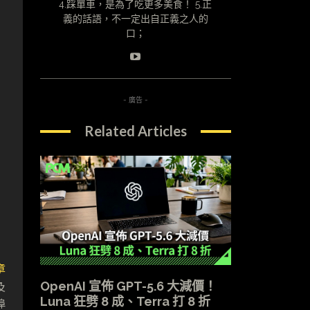
4.踩單車，是為了吃更多美食！ 5.正
義的話語，不一定出自正義之人的
口；
- 廣告 -
Related Articles
章
及
OpenAI 宣佈 GPT-5.6 大減價！
Luna 狂劈 8 成、Terra 打 8 折
埠