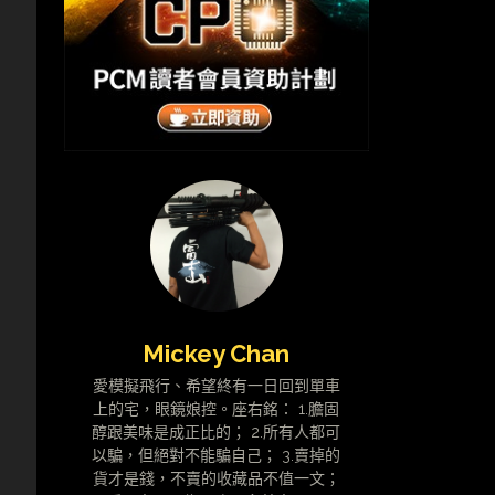
Mickey Chan
愛模擬飛行、希望終有一日回到單車
上的宅，眼鏡娘控。座右銘： 1.膽固
醇跟美味是成正比的； 2.所有人都可
以騙，但絕對不能騙自己； 3.賣掉的
貨才是錢，不賣的收藏品不值一文；