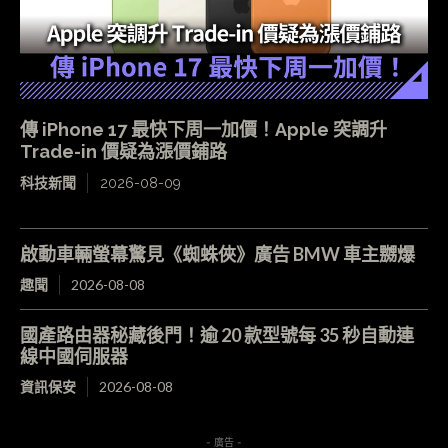
傳 iPhone 17 最快下周一加價！Apple 突調升
Trade-in 價疑為漲價鋪路
科技新聞
2026-08-09
啟動車輛螢幕驚見《蜘蛛俠》廣告 BMW 車主嬲爆
趣聞
2026-08-08
國產路由器秘藏後門！逾 20 款型號每 35 秒自動連
線中國伺服器
資訊保安
2026-08-08
- 廣告 -