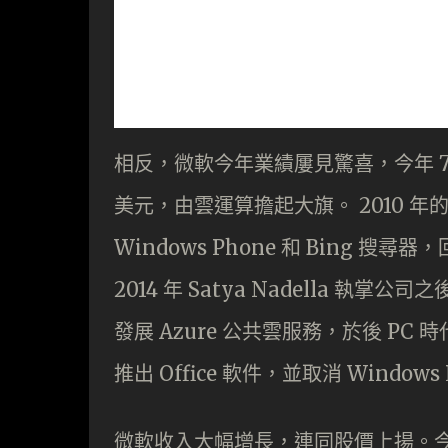
相反，微軟今年業績屢見驚喜，今年 7 月
美元，由雲運算擔起大旗。 2010 年的微
Windows Phone 和 Bing 搜
2014 年 Satya Nadella
發展 Azure 公共雲服務，於後 PC 時代
推出 Office 軟件，並取消 Windows 
微軟收入大幅增長，連同股價上揚。今年 