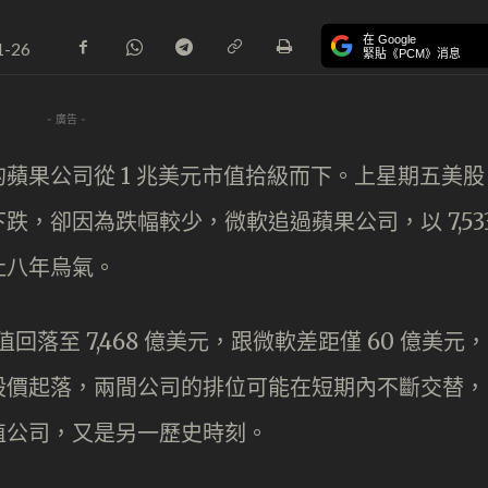
在 Google
1-26
緊貼《PCM》消息
- 廣告 -
蘋果公司從 1 兆美元市值拾級而下。上星期五美股
，卻因為跌幅較少，微軟追過蘋果公司，以 7,53
吐八年烏氣。
值回落至 7,468 億美元，跟微軟差距僅 60 億美元，
股價起落，兩間公司的排位可能在短期內不斷交替，
值公司，又是另一歷史時刻。