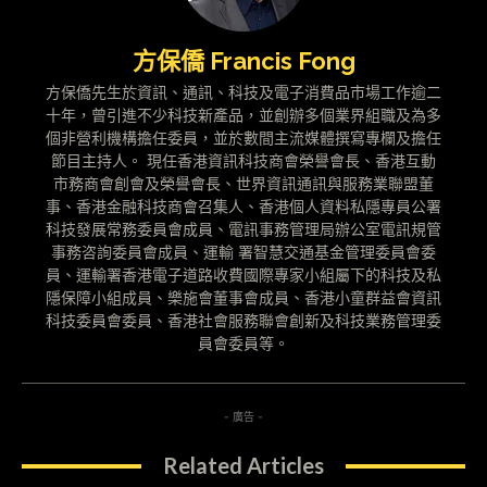
方保僑 Francis Fong
方保僑先生於資訊、通訊、科技及電子消費品市場工作逾二
十年，曾引進不少科技新產品，並創辦多個業界組職及為多
個非營利機構擔任委員，並於數間主流媒體撰寫專欄及擔任
節目主持人。 現任香港資訊科技商會榮譽會長、香港互動
市務商會創會及榮譽會長、世界資訊通訊與服務業聯盟董
事、香港金融科技商會召集人、香港個人資料私隱專員公署
科技發展常務委員會成員、電訊事務管理局辦公室電訊規管
事務咨詢委員會成員、運輸 署智慧交通基金管理委員會委
員、運輸署香港電子道路收費國際專家小組屬下的科技及私
隱保障小組成員、樂施會董事會成員、香港小童群益會資訊
科技委員會委員、香港社會服務聯會創新及科技業務管理委
員會委員等。
- 廣告 -
Related Articles