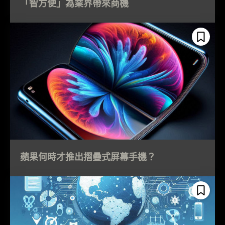
「智方便」為業界帶來商機
蘋果何時才推出摺疊式屏幕手機？