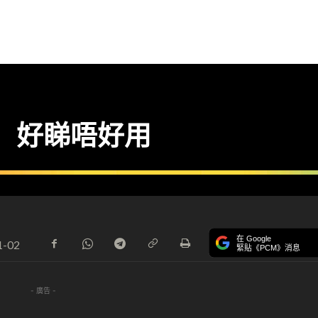
PC 好睇唔好用
在 Google
1-02
緊貼《PCM》消息
- 廣告 -