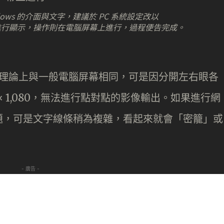
dows 的介面與文字，建議於 PC 系統設定改以
方式進行顯示，操作則在電腦屏幕上進行，過程便告完成。
,080，理論上與一般電腦屏幕相同，可是因分開左右眼各
× 1,080，無法進行點對點的影像輸出。如果進行網
題，可是文字線條稍為複雜，看起來就會「密籠」或
- 廣告 -