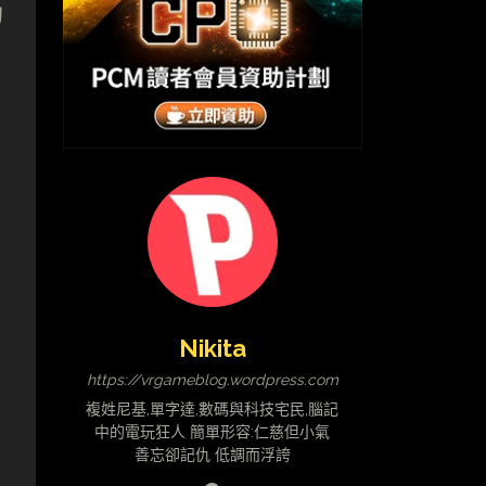
的
Nikita
https://vrgameblog.wordpress.com
複姓尼基,單字達,數碼與科技宅民,腦記
中的電玩狂人 簡單形容:仁慈但小氣
善忘卻記仇 低調而浮誇