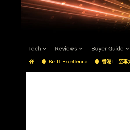
Tech
Reviews
Buyer Guide
Biz.IT Excellence
香港 I.T.至