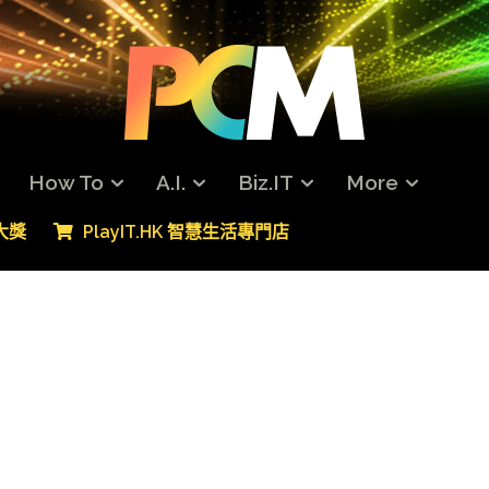
How To
A.I.
Biz.IT
More
專大獎
PlayIT.HK 智慧生活專門店