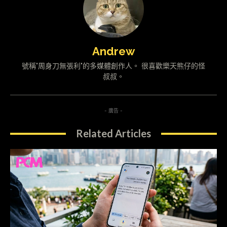
Andrew
號稱"周身刀無張利"的多媒體創作人。 很喜歡樂天熊仔的怪
叔叔。
- 廣告 -
Related Articles