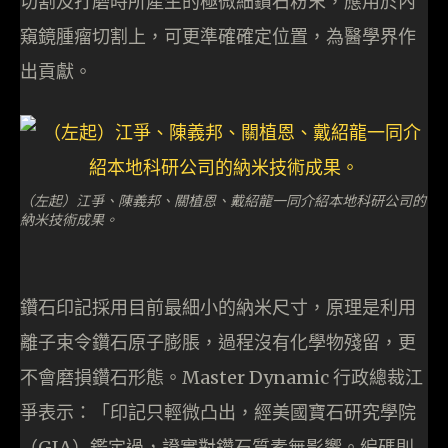
切割及打磨時所產生的極微細鑽石粉末，應用於內
窺鏡腫瘤切割上，可更準確確定位置，為醫學界作
出貢獻。
（左起）江爭、陳義邦、關植恩、戴紹龍一同介紹本地科研公司的
納米技術成果。
鑽石印記採用目前最細小的納米尺寸，原理是利用
離子束令鑽石原子膨脹，過程沒有化學物殘留，更
不會磨損鑽石形態。Master Dynamic 行政總裁江
爭表示：「印記只輕微凸出，經美國寶石研究學院
（GIA）鑑定過，證實對鑽石質素無影響。編碼則