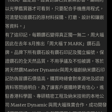
以光學鑑賞器才可看到，只要配合手機應用程式，
可清楚知道鑽石的原材料採購、打磨、設計和鑲嵌
等資料。」
有了這印記，每顆鑽石變得真正獨一無二，周大福
因此在去年 8月推出「周大福 T MARK」鑽石品
牌。品牌下所有鑽石設有鑽石印記及獨立編號，保
證鑽石的全天然品質，不用爭議及不怕被調，等於
將天然鑽Master Dynamic與周大福創納米鑽石印
記防偽冒鑽石價值高，購買時總會對來源地及認證
資料等問過明白，為了讓客戶選購時更有信心，進
駐香港科學園、專研精密工程及納米技術的本地公
司 Master Dynamic 與周大福珠寶合作，成功開發