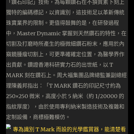
「鑽石印記」技術，為每顆鑽石在不損質素下刻上
獨特的編碼標記，以資識別，這技術足以革新傳統
珠寶業界的限制。更值得鼓舞的是，在研發過程
中，Master Dynamic 掌握到天然鑽石的特性，在
切割及打磨時所產生的極微細鑽石粉末，應用於內
窺鏡腫瘤切割上，可更準確確定位置，為醫學界作
出貢獻。鑽證香港科研實力石的出世紙，以 T
MARK 刻在鑽石上。周大福集團品牌總監兼副總經
理陳義邦指出：「T MARK 鑽石的印記尺寸約為
250×250 微米，高度小於 5 納米（約 1/20000 的
指紋厚度），由於使用專利納米製造技術及複雜和
定制設備，商標極難模仿。