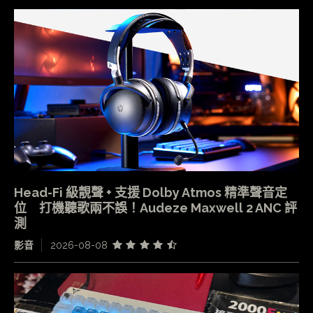
Head-Fi 級靚聲 + 支援 Dolby Atmos 精準聲音定
位 打機聽歌兩不誤！Audeze Maxwell 2 ANC 評
測
影音
2026-08-08