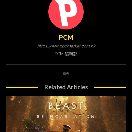
PCM
https://www.pcmarket.com.hk
PCM 編輯部
- 廣告 -
Related Articles