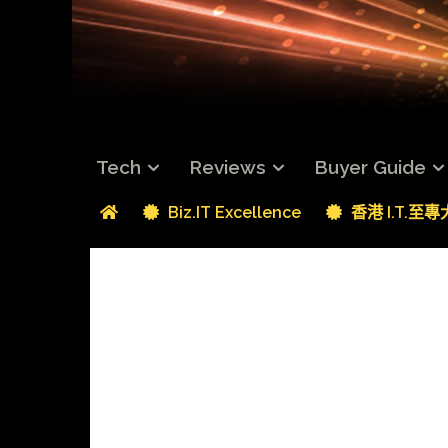
Tech
Reviews
Buyer Guide
Biz.IT Excellence
香港 I.T.至