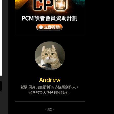
Andrew
號稱"周身刀無張利"的多媒體創作人。
很喜歡樂天熊仔的怪叔叔。
- 廣告 -