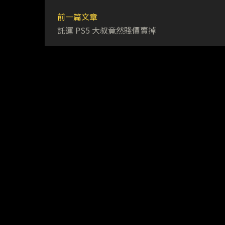
前一篇文章
託運 PS5 大叔竟然賤價賣掉