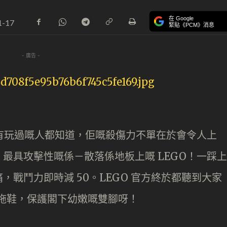
在 Google
1-17
緊貼《PCM》消息
- 廣告 -
過有玩過嘅人都知道，佢嘅殺傷力不單在於會令人上
最具攻擊性嘅係－散落係地板上嘅 LEGO！一踩上
戰鬥力即時減 50。LEGO 官方終於都聽到大家
 拖鞋，保護閣下幼嫩嘅雙腳呀！