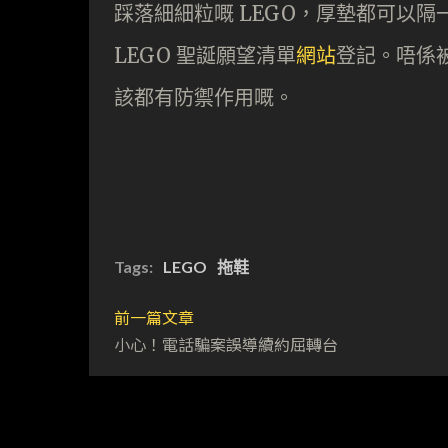
踩落細細粒嘅 LEGO，厚墊都可以隔一
LEGO 聖誕願望清單
網站
登記。唔係
該都有防禦作用嘅。
Tags:
LEGO
拖鞋
前一篇文章
小心！電話騙案誤導續約屈轉台