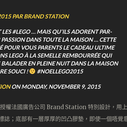
2015 PAR BRAND STATION
LES #LEGO … MAIS QU’ILS ADORENT PAR-
 PASSION DANS TOUTE LA MAISON … CETTE
É POUR VOUS PARENTS LE CADEAU ULTIME
NS LEGO À LA SEMELLE REMBOURRÉE QUI
BALADER EN PLEINE NUIT DANS LA MAISON
RE SOUCI !
#NOELLEGO2015
ION
ON MONDAY, NOVEMBER 9, 2015
授權法國廣告公司 Brand Station 特別設計，用
GO 標誌；底部有一層厚厚的凹凸膠墊，即使一個唔覺