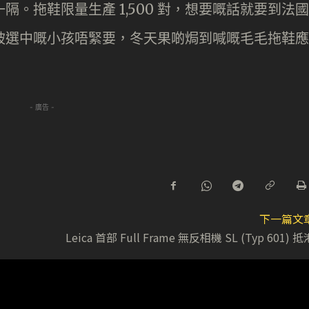
隔。拖鞋限量生產 1,500 對，想要嘅話就要到法國
被選中嘅小孩唔緊要，冬天果啲焗到喊嘅毛毛拖鞋應
- 廣告 -
下一篇文
Leica 首部 Full Frame 無反相機 SL (Typ 601) 抵