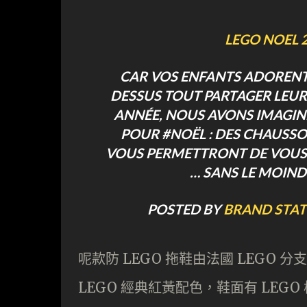
LEGO NOEL 
CAR VOS ENFANTS ADORENT 
DESSUS TOUT PARTAGER LEUR
ANNÉE, NOUS AVONS IMAGIN
POUR #NOËL : DES CHAUSSO
VOUS PERMETTRONT DE VOUS 
… SANS LE MOIND
POSTED BY
BRAND STAT
呢款防 LEGO 拖鞋由法國 LEGO 分支
LEGO 經典紅黃配色，鞋面有 LE