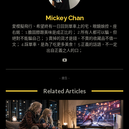
Mickey Chan
愛模擬飛行、希望終有一日回到單車上的宅，眼鏡娘控。座
右銘： 1.膽固醇跟美味是成正比的； 2.所有人都可以騙，但
絕對不能騙自己； 3.賣掉的貨才是錢，不賣的收藏品不值一
文； 4.踩單車，是為了吃更多美食！ 5.正義的話語，不一定
出自正義之人的口；
- 廣告 -
Related Articles