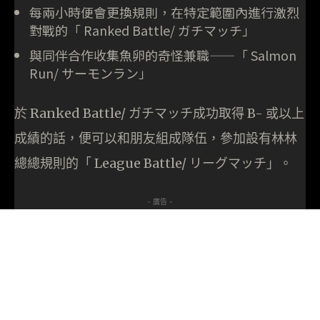
每兩小時便會更換規則，在特定範圍內進行激烈
對戰的「 Ranked Battle/ ガチマッチ」
與同伴合作收集魚卵的奇怪兼職——「 Salmon
Run/ サーモンラン」
於 Ranked Battle/ ガチマッチ成功取得 B- 或以上
成績的話，便可以和朋友組成隊伍，參加設有林林
總總規則的「 League Battle/ リーグマッチ」。
- 廣告 -