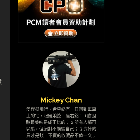
、
設
Mickey Chan
愛模擬飛行、希望終有一日回到單車
上的宅，眼鏡娘控。座右銘： 1.膽固
醇跟美味是成正比的； 2.所有人都可
以騙，但絕對不能騙自己； 3.賣掉的
貨才是錢，不賣的收藏品不值一文；