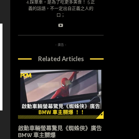
4.踩單車，是為了吃更多美食！ 5.正
義的話語，不一定出自正義之人的
口；
- 廣告 -
Related Articles
啟動車輛螢幕驚見《蜘蛛俠》廣告
BMW 車主嬲爆