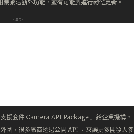
要在相機激活額外功能，並有可能要進行靭體更新。
- 廣告 -
援套件 Camera API Package 」給企業機構，
在外國，很多廠商透過公開 API ，來讓更多開發人參