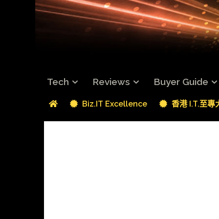
Tech
Reviews
Buyer Guide
Biz.IT Excellence
香港 I.T.至