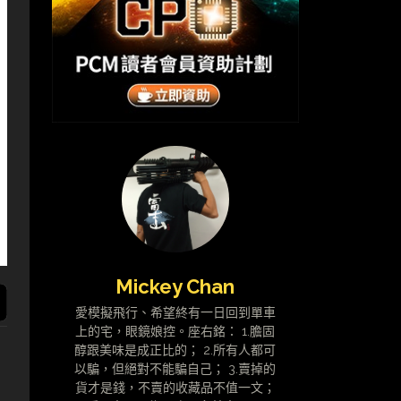
Mickey Chan
愛模擬飛行、希望終有一日回到單車
上的宅，眼鏡娘控。座右銘： 1.膽固
醇跟美味是成正比的； 2.所有人都可
以騙，但絕對不能騙自己； 3.賣掉的
貨才是錢，不賣的收藏品不值一文；