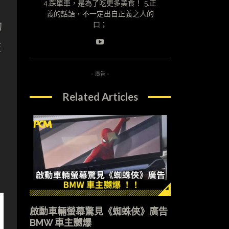
4.踩單車，是為了吃更多美食！ 5.正
義的話語，不一定出自正義之人的
的
口；
策
- 廣告 -
Related Articles
啟動車輛螢幕驚見《蜘蛛俠》廣告
BMW 車主嬲爆