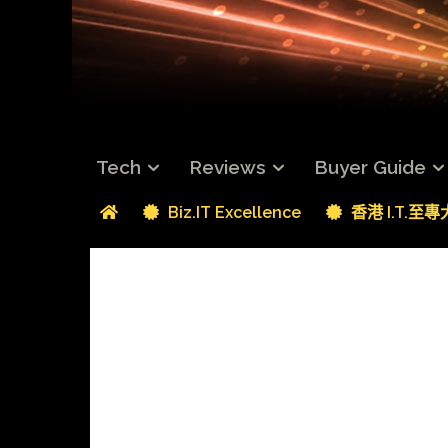
Tech
Reviews
Buyer Guide
Biz.IT Excellence
香港 I.T.至