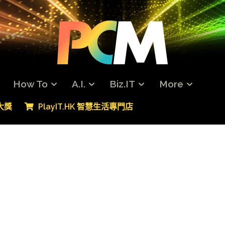
How To
A.I.
Biz.IT
More
專大獎
PlayIT.HK 智慧生活專門店