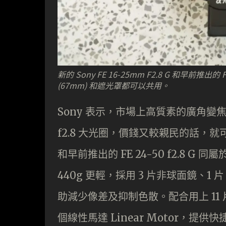
新的 Sony FE 16-25mm F2.8 G 和早前推出
(67mm) 和遮光罩都可以共用。
Sony 表示，市場上高質素的廣角
f2.8 大光圈，價錢又較親民的話，就可能沒
和早前推出的 FE 24-50 f2.8 G 同
440g 更輕，採用 3 片非球面鏡、1 片
助減少像差及抑制色散。配合用上 11
個線性馬達 Linear Motor，