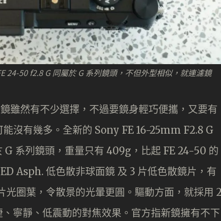
的 FE 24-50 f2.8 G 同屬於 G 系列鏡頭，不但外型相似，就連濾鏡
變焦鏡雖然有不少選擇，不過要鏡身輕巧便攜，又要有
有幾多。全新的 Sony FE 16-25mm F2.8 G
屬於 G 系列鏡頭，重量只有 409g，比起 FE 24-50 的
 ED Asph. 低色散非球面鏡 及 3 片低色散鏡片，有
 片光圈葉，令散景的光暈更圓。驅動方面，就採用 
提供快捷、寧靜、低震動的對焦效果。官方指新鏡擁有不下