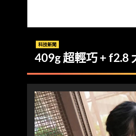
科技新聞
409g 超輕巧 + f2.8