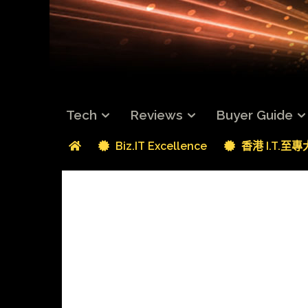
Tech
Reviews
Buyer Guide
Biz.IT Excellence
香港 I.T.至