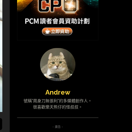
Andrew
號稱"周身刀無張利"的多媒體創作人。
很喜歡樂天熊仔的怪叔叔。
- 廣告 -