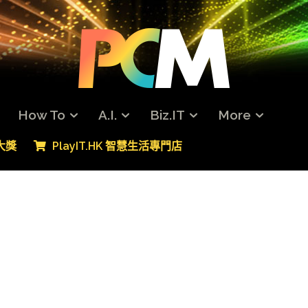
How To
A.I.
Biz.IT
More
專大獎
PlayIT.HK 智慧生活專門店