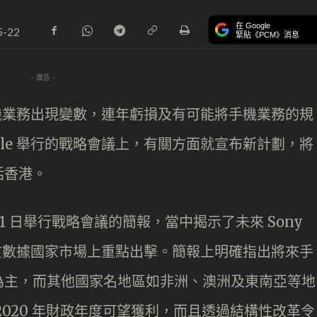
在 Google
5-22
緊貼《PCM》消息
- 廣告 -
智能手機業務出現變數，連年虧損及有可能將手機業務的規
bile 舉行的戰略會議上，有關方面就宣布新計劃，將
括香港。
於 21 日舉行戰略會議的簡報，當中揭示了未來 Sony
並於數據國家市場上重點出擊。簡報上明確指出將來手
為主，而其他國家名地區如非洲、澳洲及東南亞等地
020 年財政年度可望獲利，而且透過結構性改革令