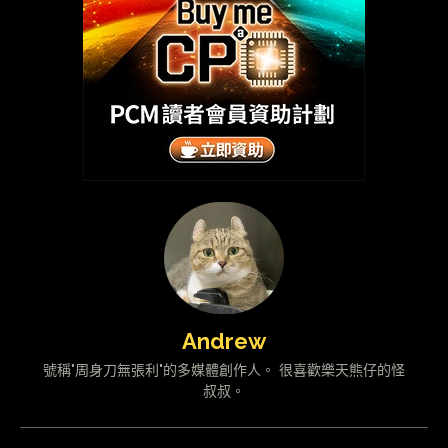
Andrew
號稱"周身刀無張利"的多媒體創作人。 很喜歡樂天熊仔的怪
叔叔。