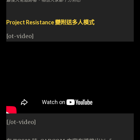
Project Resistance 變附送多人模式
[ot-video]
[/ot-video]