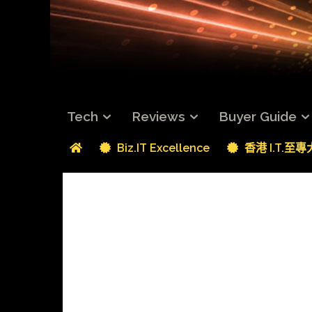
Tech
Reviews
Buyer Guide
Biz.IT Excellence
香港 I.T.至