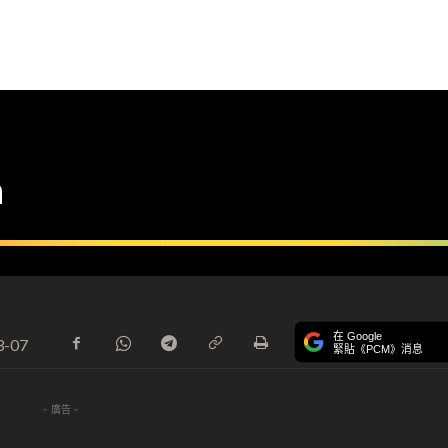
n
在 Google
3-07
緊貼《PCM》消息
- 廣告 -