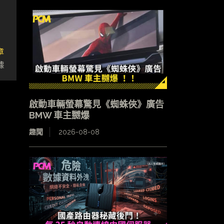
章
據
啟動車輛螢幕驚見《蜘蛛俠》廣告
BMW 車主嬲爆
趣聞
2026-08-08