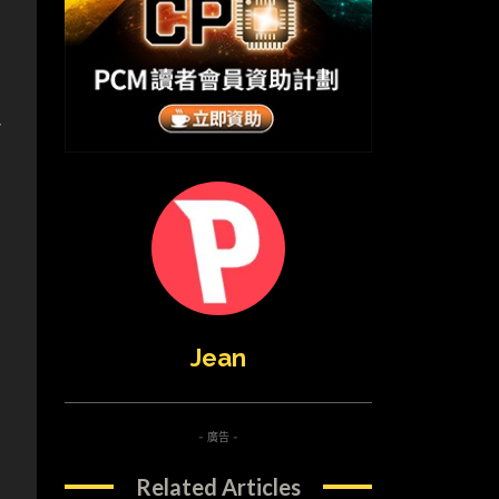
有
、
Jean
- 廣告 -
Related Articles