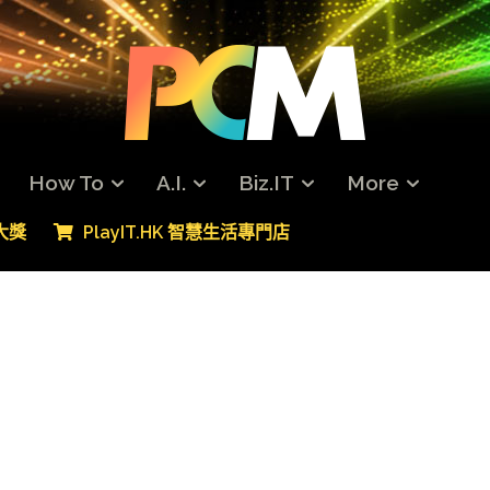
How To
A.I.
Biz.IT
More
專大獎
PlayIT.HK 智慧生活專門店