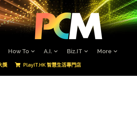
How To
A.I.
Biz.IT
More
專大獎
PlayIT.HK 智慧生活專門店