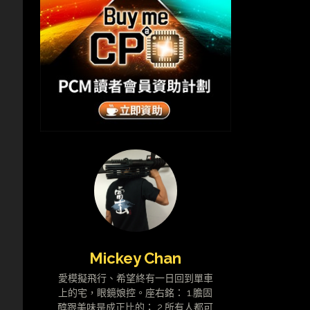
受
Mickey Chan
愛模擬飛行、希望終有一日回到單車
上的宅，眼鏡娘控。座右銘： 1.膽固
醇跟美味是成正比的； 2.所有人都可