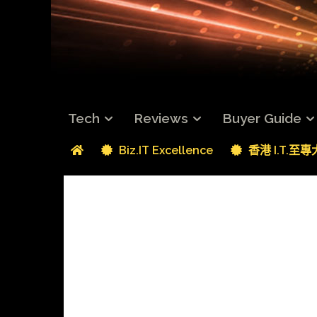
Tech
Reviews
Buyer Guide
Biz.IT Excellence
香港 I.T.至