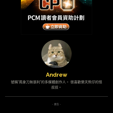
Andrew
號稱"周身刀無張利"的多媒體創作人。 很喜歡樂天熊仔的怪
叔叔。
- 廣告 -