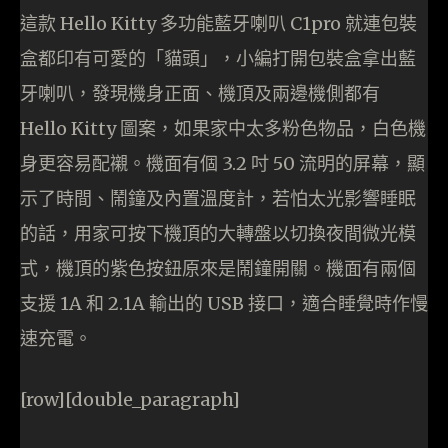
這款 Hello Kitty 多功能藍牙喇叭 C1pro 就連包裝
盒都印有可愛的「貓頭」，小編打開包裝盒拿出藍
牙喇叭，發現機身正面、機頂及兩邊機側都有
Hello Kitty 圖案，如果家中太多粉色物品，白色機
身更容易配襯。機面有個 3.2 吋 50 流明的屏幕，顯
示了時間、鬧鐘及內置溫度計，若怕太光影響睡眠
的話，用家可按下機頂的大轉盤以切換夜間微光模
式，機頂的紫色按鈕原來是鬧鐘開關。機面有兩個
支援 1A 和 2.1A 輸出的 USB 接口，適合睡覺時作慢
速充電。
[row][double_paragraph]