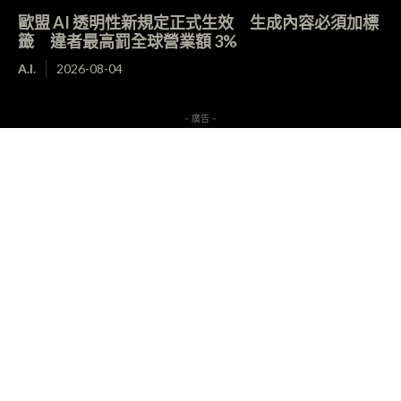
歐盟 AI 透明性新規定正式生效 生成內容必須加標
籤 違者最高罰全球營業額 3%
A.I.
2026-08-04
- 廣告 -