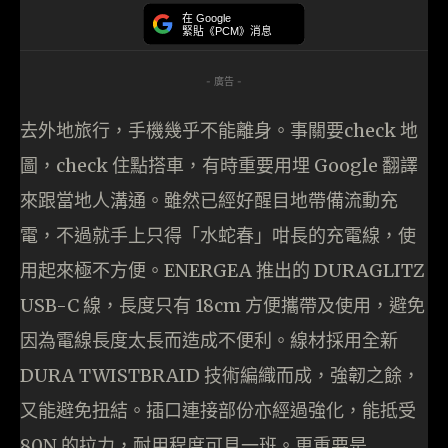
在 Google
緊貼《PCM》消息
- 廣告 -
去外地旅行，手機幾乎不能離身。事關要check 地
圖，check 住點搭車，有時重要用埋 Google 翻譯
來跟當地人溝通。雖然已經好醒目地帶備流動充
電，不過就手上只得「水蛇春」咁長的充電線，使
用起來極不方便。ENERGEA 推出的 DURAGLITZ
USB-C 線，長度只有 18cm 方便攜帶及使用，避免
因為電線長度太長而造成不便利。線材採用全新
DURA TWISTBRAID 技術編織而成，強韌之餘，
又能避免扭結。插口連接部份亦經過強化，能抵受
80N 的拉力，耐用程度可見一班。更重要是