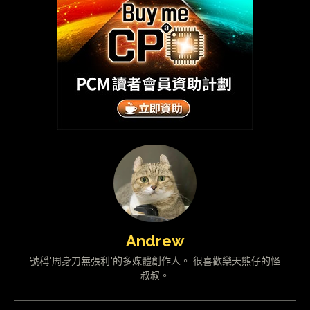
Andrew
號稱"周身刀無張利"的多媒體創作人。 很喜歡樂天熊仔的怪
叔叔。