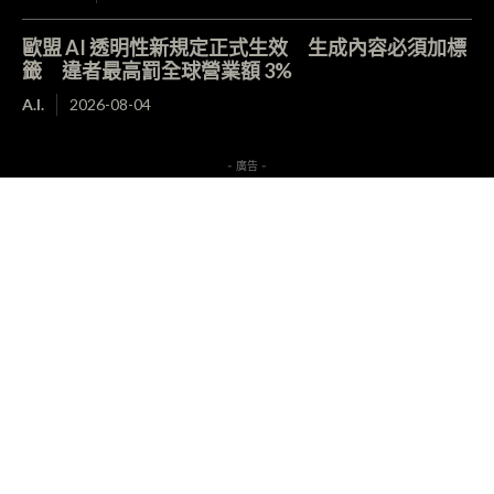
歐盟 AI 透明性新規定正式生效 生成內容必須加標
籤 違者最高罰全球營業額 3%
A.I.
2026-08-04
- 廣告 -