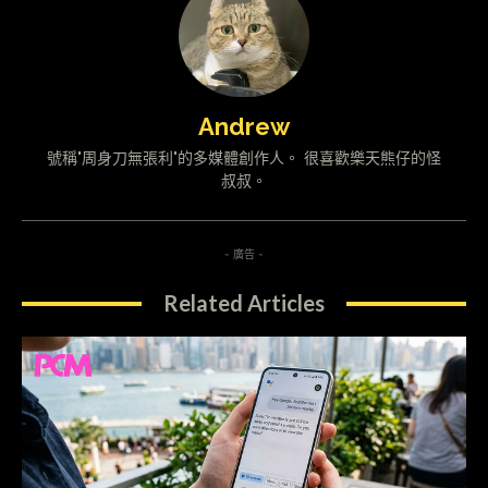
Andrew
號稱"周身刀無張利"的多媒體創作人。 很喜歡樂天熊仔的怪
叔叔。
- 廣告 -
Related Articles