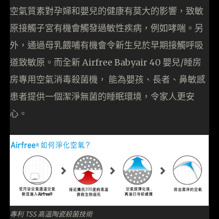
空氣質素對孕婦和嬰兒的健康有莫大的影響，致敏
原接觸子宮有機會觸發過敏性疾病，例如哮喘。另
外，通過母乳餵哺有機會令新生兒於早期接觸呼吸
道致敏原。而全新 Airfree Babyair 40 嬰兒/睡房
房專用空氣消毒殺菌機， 能為嬰孩、長者、鼻敏感
患者提供一個潔淨無菌的睡眠環境，令家人更安
心。
專利 TSS 高溫陶瓷殺菌技術